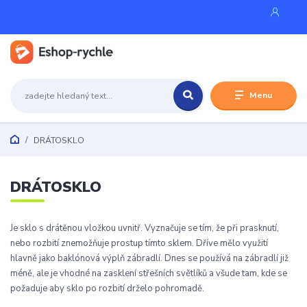
Menu
DRÁTOSKLO
DRÁTOSKLO
Je sklo s drátěnou vložkou uvnitř. Vyznačuje se tím, že při prasknutí,
nebo rozbití znemožňuje prostup tímto sklem. Dříve mělo využití
hlavně jako baklónová výplň zábradlí. Dnes se používá na zábradlí již
méně, ale je vhodné na zasklení střešních světlíků a všude tam, kde se
požaduje aby sklo po rozbití drželo pohromadě.