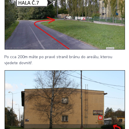
Po cca 200m máte po pravé straně bránu do areálu, kterou
vjedete dovnitř.