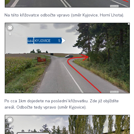
Na této křižovatce odbočte vpravo (směr Kyjovice, Horní Lhota).
Po cca 1km dojedete na poslední křižovatku. Zde již objíždíte
areál. Odbočte tedy vpravo (směr Kyjovice).