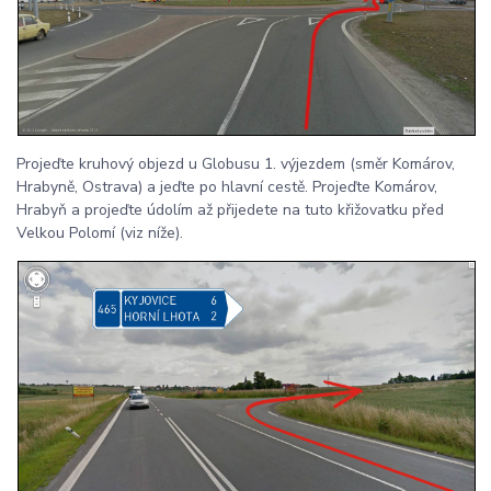
Projeďte kruhový objezd u Globusu 1. výjezdem (směr Komárov,
Hrabyně, Ostrava) a jeďte po hlavní cestě. Projeďte Komárov,
Hrabyň a projeďte údolím až přijedete na tuto křižovatku před
Velkou Polomí (viz níže).