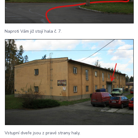
Naproti Vám již stojí hala č. 7.
Vstupní dveře jsou z pravé strany haly.